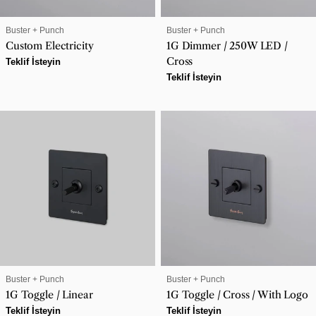
SATICI:
SATICI:
Buster + Punch
Buster + Punch
Custom Electricity
1G Dimmer / 250W LED /
Cross
Normal
Teklif İsteyin
fiyat
Normal
Teklif İsteyin
fiyat
SATICI:
SATICI:
Buster + Punch
Buster + Punch
1G Toggle / Linear
1G Toggle / Cross / With Logo
Normal
Teklif İsteyin
Normal
Teklif İsteyin