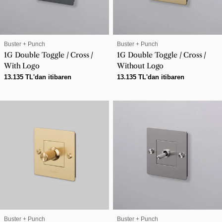
SATICI:
SATICI:
Buster + Punch
Buster + Punch
1G Double Toggle / Cross /
1G Double Toggle / Cross /
With Logo
Without Logo
Normal
13.135 TL'dan itibaren
Normal
13.135 TL'dan itibaren
fiyat
fiyat
SATICI:
SATICI:
Buster + Punch
Buster + Punch