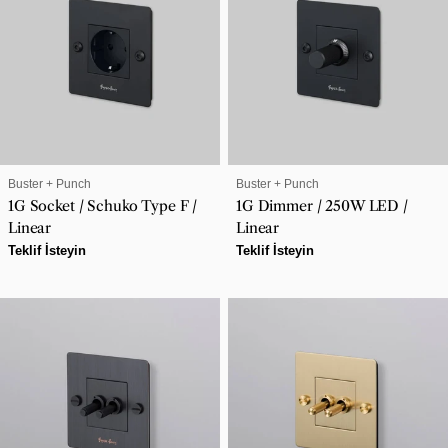
SATICI:
SATICI:
Buster + Punch
Buster + Punch
1G Socket / Schuko Type F /
1G Dimmer / 250W LED /
Linear
Linear
Normal
Teklif İsteyin
Normal
Teklif İsteyin
fiyat
fiyat