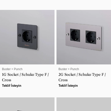
fiyat
fiyat
SATICI:
SATICI:
Buster + Punch
Buster + Punch
1G Socket / Schuko Type F /
2G Socket / Schuko Type F /
Cross
Cross
Normal
Teklif İsteyin
Normal
Teklif İsteyin
fiyat
fiyat