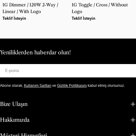
1G Dimmer / 120W 2-Way /
1G Toggle / Cross / Without
Linear / With Logo
Logo
Normal
Teklif İsteyin
Normal
Teklif İsteyin
fiyat
fiyat
Yeniliklerden haberdar olun!
E-
posta
Abone olarak,
Kullanım Şartları
ve
Gizlilik Politikasını
kabul etmiş olursunuz.
Bize Ulaşın
Hakkımızda
Müşteri Hizmetleri