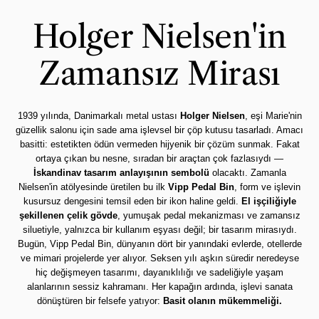
Holger Nielsen'in
Zamansız Mirası
1939 yılında, Danimarkalı metal ustası
Holger Nielsen
, eşi Marie'nin
güzellik salonu için sade ama işlevsel bir çöp kutusu tasarladı. Amacı
basitti: estetikten ödün vermeden hijyenik bir çözüm sunmak. Fakat
ortaya çıkan bu nesne, sıradan bir araçtan çok fazlasıydı —
İskandinav tasarım anlayışının sembolü
olacaktı. Zamanla
Nielsen'in atölyesinde üretilen bu ilk
Vipp Pedal Bin
, form ve işlevin
kusursuz dengesini temsil eden bir ikon haline geldi.
El işçiliğiyle
şekillenen çelik gövde
, yumuşak pedal mekanizması ve zamansız
siluetiyle, yalnızca bir kullanım eşyası değil; bir tasarım mirasıydı.
Bugün, Vipp Pedal Bin, dünyanın dört bir yanındaki evlerde, otellerde
ve mimari projelerde yer alıyor. Seksen yılı aşkın süredir neredeyse
hiç değişmeyen tasarımı, dayanıklılığı ve sadeliğiyle yaşam
alanlarının sessiz kahramanı. Her kapağın ardında, işlevi sanata
dönüştüren bir felsefe yatıyor:
Basit olanın mükemmeliği.