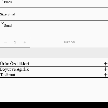
Size:
Small
Miktar
Tükendi
Marble Facet Bowl Için Miktarı Azaltın
Marble Facet Bowl Için Miktarı Artırın
Ürün Özellikleri
Boyut ve Ağırlık
Teslimat