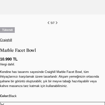
5
/
7
Tükendi
Craighill
Marble Facet Bowl
Normal
10.990 TL
fiyat
Vergi dahil.
Kendine has tasarımı sayesinde Craighill Marble Facet Bowl, tüm
ihtiyaçlarınızı karşılamak üzere tasarlandı: Akşam yemeğinizin ortasında
şahane bir görüntü oluşturabilir, şık bir meyve tabağı hazırlayabilir veya
kahve masanıza tarz katmak için kullanabilirsiniz.
Color:
Black