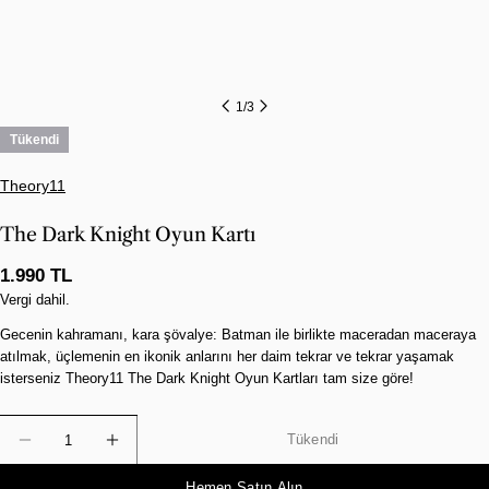
1
/
3
Tükendi
Theory11
The Dark Knight Oyun Kartı
Normal
1.990 TL
fiyat
Vergi dahil.
Gecenin kahramanı, kara şövalye: Batman ile birlikte maceradan maceraya
atılmak, üçlemenin en ikonik anlarını her daim tekrar ve tekrar yaşamak
isterseniz Theory11 The Dark Knight Oyun Kartları tam size göre!
Miktar
Tükendi
The Dark Knight Oyun Kartı Için Miktarı Azaltın
The Dark Knight Oyun Kartı Için Miktarı Ar
Hemen Satın Alın