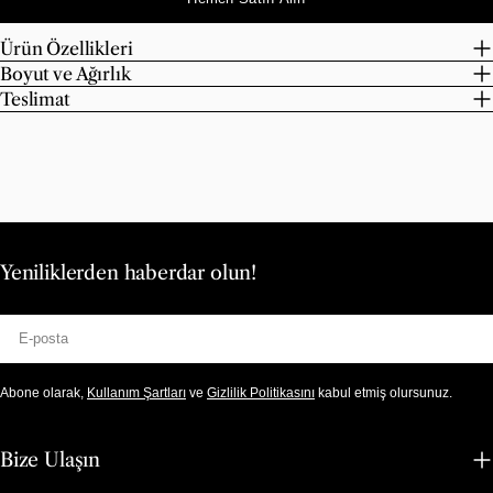
Ürün Özellikleri
Boyut ve Ağırlık
Teslimat
Yeniliklerden haberdar olun!
E-
posta
Abone olarak,
Kullanım Şartları
ve
Gizlilik Politikasını
kabul etmiş olursunuz.
Bize Ulaşın