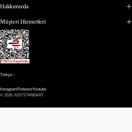
Hakkımızda
Müşteri Hizmetleri
D
Türkçe
i
Instagram
Pinterest
Youtube
l
Ödeme
© 2026
JUSTSTANDART
.
metodları